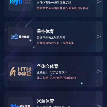
公共服务平台团
2019.03.28
集团合照
2019.03.28
LG团队
2019.07.22
园区后勤服务团队
2019.03.28
状元谷足球杯
2019.07.22