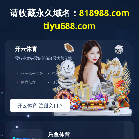
EN
供应链物流
供应链物流
SUPPLY CHAIN LOGISTICS
开云手机站官方版入口从成立以来，积累了极为丰富的供
应链物流管理经验，围绕细分行业，打造专业人才团队，形
成持续提升服务能力的良性循环;开云手机站官方版入口始终
倡导在全供应链物流服务方面，用“精益”的理念打造更健康
的供应链生态圈;加快物流资源共享，提高物流系统效率，推
动物流系统变革;拥抱科技，让供应链变得更智慧;挖掘大数据
在供应链物流领域的应用价值，为细分行业开发更多延伸服
务。打造了大数据支撑、网络化共享、智能化协作的智慧供
应链体系，与互联网、物流网深度融合。满足客户全方位的