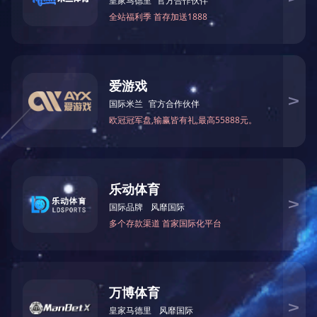
Terminal distribution &
Packaging and sorting
handling
打包
吊装
Bale
holsting
展会
物流信息技术
Exhibition
Logistics information