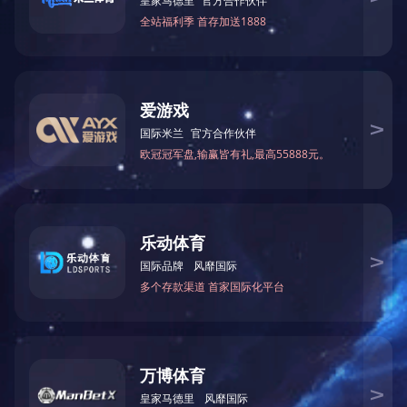
分享到：
上一篇：
巾帼榜样她力量——官金仙董事长获广州市黄埔区女促会优
秀会员称号
下一篇：
南香谷举办消防应急救援演练训练
返回
官方微信