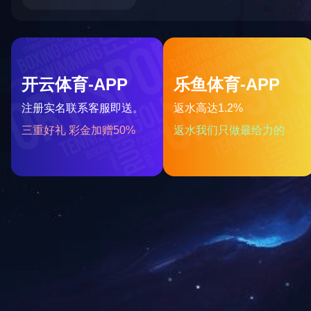
火逃生自救技能。下一步，开云手机站
教育培训和隐患治理等工作，在实战中
分享到：
上一篇：
【园区动态】热烈祝贺南香谷产业园宿舍楼12栋喜
下一篇：
巾帼榜样她力量——官金仙董事长获广州市黄埔区