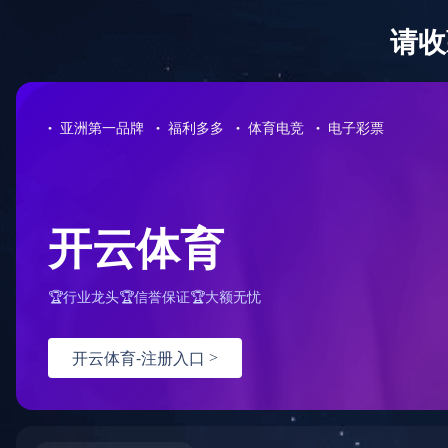
企业新闻
行业新闻
园区动态
【园区动态】以“练”筑防，
2024
年
11
月
9
日是第
33
个全国消防
安全意识，
使员工掌握防火、灭火、